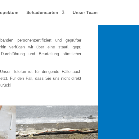
sspektum
Schadensarten
Unser Team
änden personenzertifiziert und geprüfter
in verfügen wir über eine staatl. gepr.
 Durchführung und Beurteilung sämtlicher
Unser Telefon ist für dringende Fälle auch
t. Für den Fall, dass Sie uns nicht direkt
zurück!