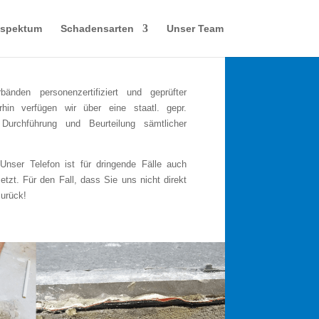
sspektum
Schadensarten
Unser Team
änden personenzertifiziert und geprüfter
in verfügen wir über eine staatl. gepr.
 Durchführung und Beurteilung sämtlicher
Unser Telefon ist für dringende Fälle auch
t. Für den Fall, dass Sie uns nicht direkt
zurück!