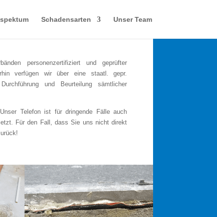
sspektum
Schadensarten
Unser Team
änden personenzertifiziert und geprüfter
in verfügen wir über eine staatl. gepr.
 Durchführung und Beurteilung sämtlicher
Unser Telefon ist für dringende Fälle auch
t. Für den Fall, dass Sie uns nicht direkt
zurück!