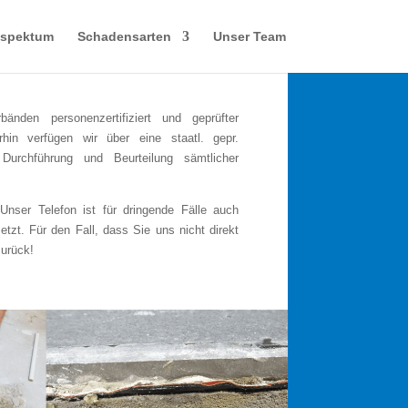
sspektum
Schadensarten
Unser Team
änden personenzertifiziert und geprüfter
in verfügen wir über eine staatl. gepr.
 Durchführung und Beurteilung sämtlicher
Unser Telefon ist für dringende Fälle auch
t. Für den Fall, dass Sie uns nicht direkt
zurück!