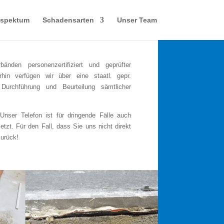
sspektum
Schadensarten
Unser Team
änden personenzertifiziert und geprüfter
in verfügen wir über eine staatl. gepr.
 Durchführung und Beurteilung sämtlicher
Unser Telefon ist für dringende Fälle auch
t. Für den Fall, dass Sie uns nicht direkt
zurück!