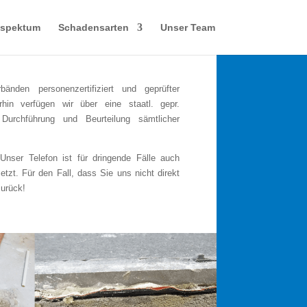
sspektum
Schadensarten
Unser Team
änden personenzertifiziert und geprüfter
in verfügen wir über eine staatl. gepr.
 Durchführung und Beurteilung sämtlicher
Unser Telefon ist für dringende Fälle auch
t. Für den Fall, dass Sie uns nicht direkt
zurück!