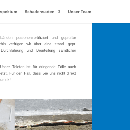
sspektum
Schadensarten
Unser Team
änden personenzertifiziert und geprüfter
in verfügen wir über eine staatl. gepr.
 Durchführung und Beurteilung sämtlicher
Unser Telefon ist für dringende Fälle auch
t. Für den Fall, dass Sie uns nicht direkt
zurück!